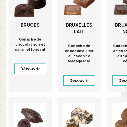
BRUGES
BRUXELLES
BRUX
LAIT
N
Ganache de
chocolat noir et
Ganache de
Ganach
caramel fondant
chocolat au lait
de choc
au cacao de
au c
Madagascar
P
Découvrir
Découvrir
Déc