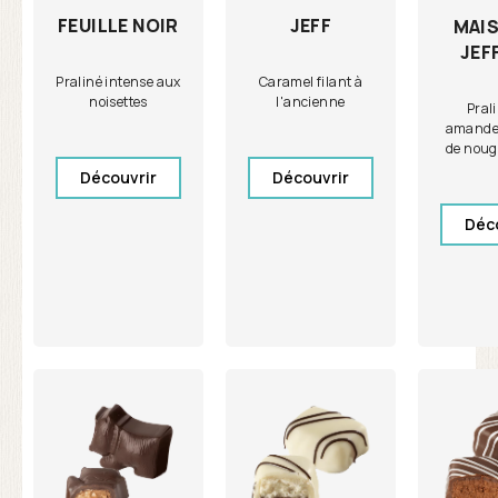
FEUILLE NOIR
JEFF
MAIS
JEF
Praliné intense aux
Caramel filant à
noisettes
l'ancienne
Pral
amandes
de noug
Découvrir
Découvrir
Déc