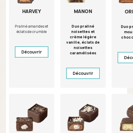
HARVEY
MANON
OR
Praliné amandes et
Duo praliné
Duo pr
éclats de crumble
noisettes et
mou
crème légère
choco
vanille, éclats de
noisettes
Découvrir
caramélisées
Déc
Découvrir