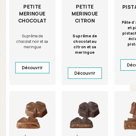
PETITE
PETITE
PIST
MERINGUE
MERINGUE
CHOCOLAT
CITRON
Pâte d
et p
pistac
Suprême de
Suprême de
écl
chocolat noir et sa
chocolat au
pis
meringue
citron et sa
meringue
Déc
Découvrir
Découvrir