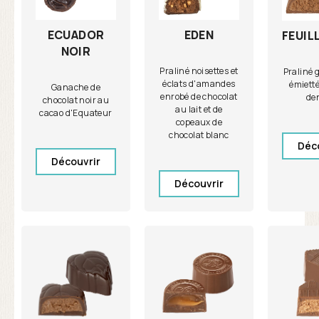
ECUADOR
EDEN
FEUIL
NOIR
Praliné noisettes et
Praliné 
éclats d'amandes
émietté
Ganache de
enrobé de chocolat
den
chocolat noir au
au lait et de
cacao d'Equateur
copeaux de
chocolat blanc
Déc
Découvrir
Découvrir