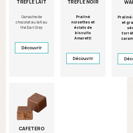
TRÈFLE LAIT
TRÈFLE NOIR
WA
Ganache de
Praliné
Praliné
chocolat au lait au
noisettes et
et gr
thé Earl Grey
éclats de
sé
biscuits
torré
Amaretti
caram
Découvrir
Découvrir
Déc
CAFETERO