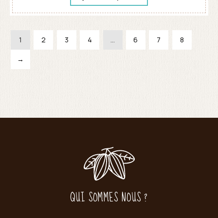
1
2
3
4
…
6
7
8
→
QUI SOMMES NOUS ?